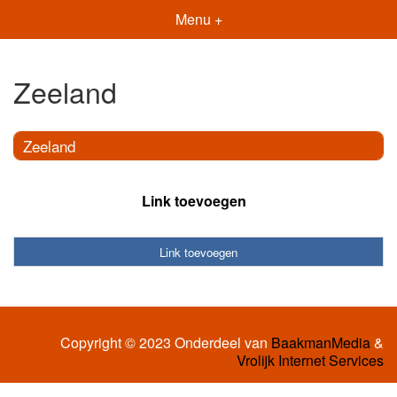
Menu +
Zeeland
Zeeland
Link toevoegen
Link toevoegen
Copyright © 2023 Onderdeel van
BaakmanMedia
&
Vrolijk Internet Services