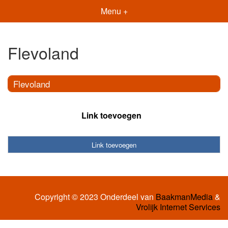
Menu +
Flevoland
Flevoland
Link toevoegen
Link toevoegen
Copyright © 2023 Onderdeel van
BaakmanMedia
&
Vrolijk Internet Services